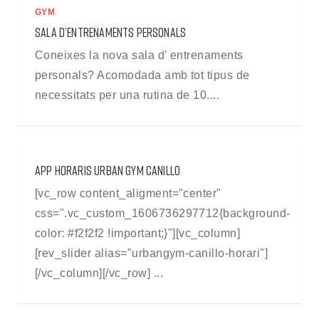
GYM
SALA D’ENTRENAMENTS PERSONALS
Coneixes la nova sala d’ entrenaments
personals? Acomodada amb tot tipus de
necessitats per una rutina de 10....
APP HORARIS URBAN GYM CANILLO
[vc_row content_aligment="center"
css=".vc_custom_1606736297712{background-
color: #f2f2f2 !important;}"][vc_column]
[rev_slider alias="urbangym-canillo-horari"]
[/vc_column][/vc_row] ...