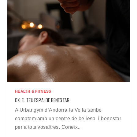
HEALTH & FITNESS
OXI EL TEU ESPAI DE BENESTAR
A Urbangym d’Andorra la Vella també
comptem amb un centre de bellesa i benestar
per a tots vosaltres. Coneix...