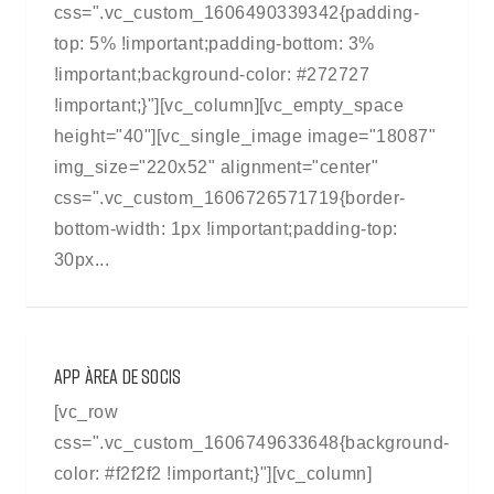
css=".vc_custom_1606490339342{padding-
top: 5% !important;padding-bottom: 3%
!important;background-color: #272727
!important;}"][vc_column][vc_empty_space
height="40"][vc_single_image image="18087"
img_size="220x52" alignment="center"
css=".vc_custom_1606726571719{border-
bottom-width: 1px !important;padding-top:
30px...
APP ÀREA DE SOCIS
[vc_row
css=".vc_custom_1606749633648{background-
color: #f2f2f2 !important;}"][vc_column]