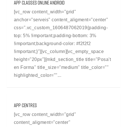
APP CLASSES ONLINE ANDROID
[vc_row content_width="grid"
anchor="serveis" content_aligment="center"
css=".vc_custom_1606487062019{padding-
top: 5% !important;padding-bottom: 3%
!important;background-color: #f2f2f2
!important;}"][vc_column][vc_empty_space
height="20px"][mkd_section_title title="Posa't
en Forma" title_size="medium" title_color=""
highlighted_color=""...
APP CENTRES
[vc_row content_width="grid"
content_aligment="center"