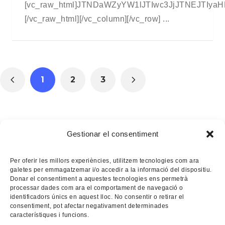
[vc_raw_html]JTNDaWZyYW1lJTIwc3JjJTNEJT
[/vc_raw_html][/vc_column][/vc_row] ...
1
2
3
Gestionar el consentiment
Per oferir les millors experiències, utilitzem tecnologies com ara
galetes per emmagatzemar i/o accedir a la informació del dispositiu.
Donar el consentiment a aquestes tecnologies ens permetrà
processar dades com ara el comportament de navegació o
identificadors únics en aquest lloc. No consentir o retirar el
consentiment, pot afectar negativament determinades
característiques i funcions.