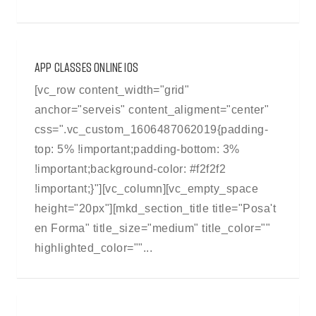
APP CLASSES ONLINE IOS
[vc_row content_width="grid"
anchor="serveis" content_aligment="center"
css=".vc_custom_1606487062019{padding-
top: 5% !important;padding-bottom: 3%
!important;background-color: #f2f2f2
!important;}"][vc_column][vc_empty_space
height="20px"][mkd_section_title title="Posa't
en Forma" title_size="medium" title_color=""
highlighted_color=""...