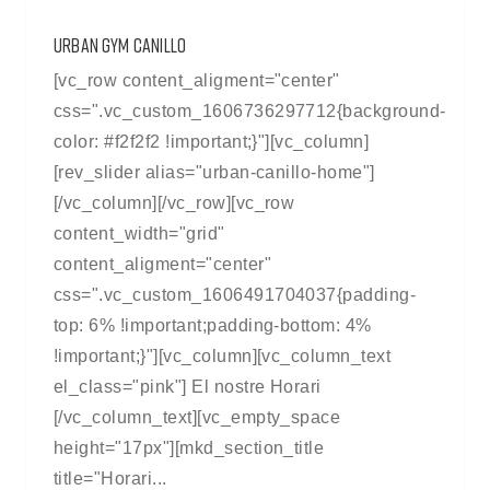
URBAN GYM CANILLO
[vc_row content_aligment="center"
css=".vc_custom_1606736297712{background-
color: #f2f2f2 !important;}"][vc_column]
[rev_slider alias="urban-canillo-home"]
[/vc_column][/vc_row][vc_row
content_width="grid"
content_aligment="center"
css=".vc_custom_1606491704037{padding-
top: 6% !important;padding-bottom: 4%
!important;}"][vc_column][vc_column_text
el_class="pink"] El nostre Horari
[/vc_column_text][vc_empty_space
height="17px"][mkd_section_title
title="Horari...