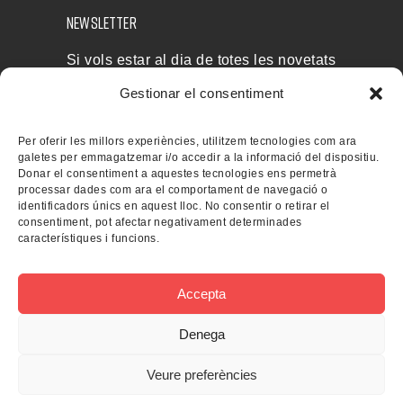
NEWSLETTER
Si vols estar al dia de totes les novetats
i rebre les nostres ofertes, subscriu-te a
Gestionar el consentiment
la nostra newsletter
Per oferir les millors experiències, utilitzem tecnologies com ara
galetes per emmagatzemar i/o accedir a la informació del dispositiu.
Donar el consentiment a aquestes tecnologies ens permetrà
processar dades com ara el comportament de navegació o
identificadors únics en aquest lloc. No consentir o retirar el
consentiment, pot afectar negativament determinades
característiques i funcions.
Accepta
Denega
Veure preferències