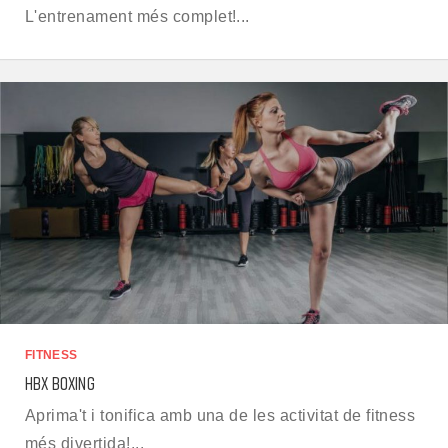
L'entrenament més complet!...
FITNESS
HBX BOXING
Aprima't i tonifica amb una de les activitat de fitness
més divertida!...