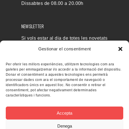
Dissabtes de 08.00 a 20.00h
NEWSLETTER
Si vols estar al dia de totes les novetats
i rebre les nostres ofertes, subscriu-te a
Gestionar el consentiment
la nostra newsletter
Per oferir les millors experiències, utilitzem tecnologies com ara
galetes per emmagatzemar i/o accedir a la informació del dispositiu.
Donar el consentiment a aquestes tecnologies ens permetrà
processar dades com ara el comportament de navegació o
identificadors únics en aquest lloc. No consentir o retirar el
consentiment, pot afectar negativament determinades
característiques i funcions.
Accepta
Denega