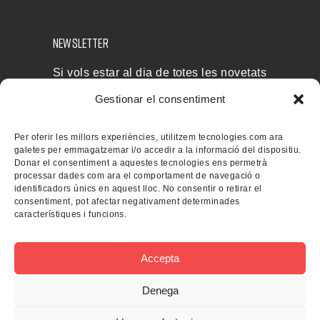
NEWSLETTER
Si vols estar al dia de totes les novetats
i rebre les nostres ofertes, subscriu-te a
Gestionar el consentiment
la nostra newsletter
Per oferir les millors experiències, utilitzem tecnologies com ara
galetes per emmagatzemar i/o accedir a la informació del dispositiu.
Donar el consentiment a aquestes tecnologies ens permetrà
processar dades com ara el comportament de navegació o
identificadors únics en aquest lloc. No consentir o retirar el
consentiment, pot afectar negativament determinades
característiques i funcions.
Accepta
Denega